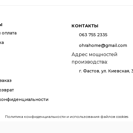
be
chosen
on
the
Ы
КОНТАКТЫ
product
 оплата
page
063 755 2335
жа
ohrahome@gmail.com
Адрес мощностей
производства:
г. Фастов, ул. Киевская, 
заказ
озврат
конфиденциальности
Политика конфиденциальности и использования файлов cookies