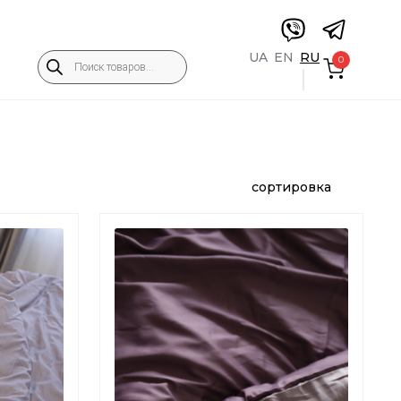
Products
UA
EN
RU
0
search
сортировка