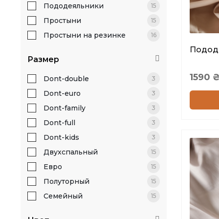
Пододеяльники
15
Простыни
15
Простыни на резинке
16
Пододе
Размер
1590
Dont-double
3
Dont-euro
3
Dont-family
3
Dont-full
3
Dont-kids
3
Двухспальный
15
Евро
15
Полуторный
15
Семейный
15