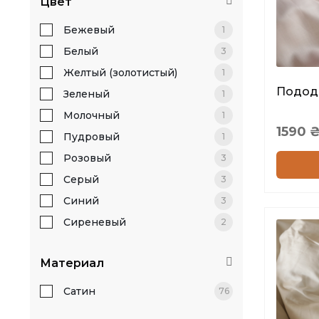
Цвет
Бежевый
1
Белый
3
Желтый (золотистый)
1
Пододе
Зеленый
1
Молочный
1
1590
Пудровый
1
Розовый
3
Серый
3
Синий
3
Сиреневый
2
Материал
Сатин
76