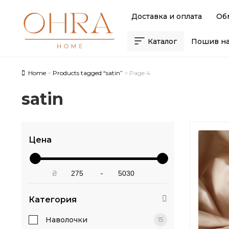
Skip
Skip
Доставка и оплата
Об
to
to
navigation
content
Каталог
Пошив на
Home
Products tagged “satin”
Page 4
satin
Цена
₴
-
Категория
Наволочки
15