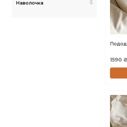
Наволочка
50х70
15
60х40
15
70х70
15
Собственный размер
15
Пододе
1590