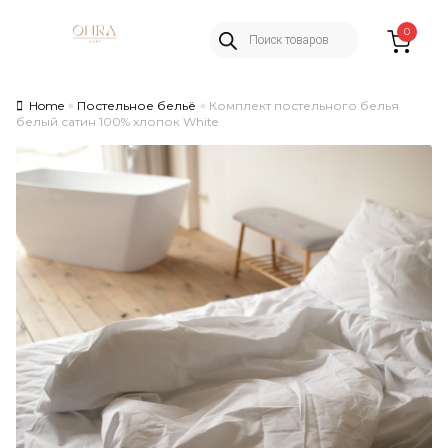
Products
Skip
Skip
0
search
to
to
navigation
content
Home
Постельное бельё
Комплект постельного белья
белый сатин 100% хлопок White