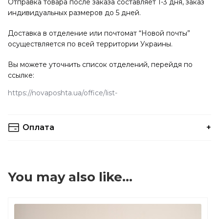
Отправка товара после заказа составляет 1-3 дня, заказ
индивидуальных размеров до 5 дней.
Доставка в отделение или почтомат “Новой почты”
осуществляется по всей территории Украины.
Вы можете уточнить список отделений, перейдя по
ссылке:
https://novaposhta.ua/office/list
Оплата
Вы можете выбрать любой удобный вам способ оплаты.
Оплата наличными осуществляется при получении
You may also like…
заказа в отделении Новой Почты (наложенный платеж).
Подписка составляет 10% от заказа, остальные
оплачиваются при получении.