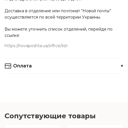
Доставка в отделение или почтомат “Новой почты”
осуществляется по всей территории Украины.
Вы можете уточнить список отделений, перейдя по
ссылке:
https://novaposhta.ua/office/list
Оплата
Вы можете выбрать любой удобный вам способ оплаты.
Оплата наличными осуществляется при получении
заказа в отделении Новой Почты (наложенный платеж).
Подписка составляет 10% от заказа, остальные
оплачиваются при получении.
Сопутствующие товары
К стоимости доставки наложенным платежом, согласно