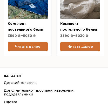
variants.
variants.
The
The
options
options
Комплект
may
Комплект
may
постельного белья
постельного белья
be
be
Price
Price
–
–
тёмно синий Сатин
белый сатин 100%
3590
₴
5030
chosen
₴
3590
₴
5030
chosen
₴
range:
range:
Black Sea
хлопок White
on
on
3590 ₴
3590 ₴
Читать далее
Читать далее
the
the
through
through
product
product
5030 ₴
5030 ₴
page
page
КАТАЛОГ
Детский текстиль
Дополнительно: простыни, наволочки,
пододеяльники
Одеяла