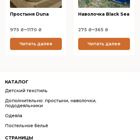
options
options
Простыня Duna
may
Наволочка Black Sea
may
be
be
Price
Price
–
–
975
₴
1170
chosen
₴
275
₴
365
chosen
₴
range:
range:
on
on
975 ₴
275 ₴
Читать далее
Читать далее
the
the
through
through
product
product
1170 ₴
365 ₴
page
page
КАТАЛОГ
Детский текстиль
Дополнительно: простыни, наволочки,
пододеяльники
Одеяла
Постельное бельё
СТРАНИЦЫ