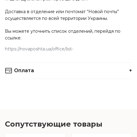
Доставка в отделение или почтомат “Новой почты”
осуществляется по всей территории Украины.
Вы можете уточнить список отделений, перейдя по
ссылке:
https://novaposhta.ua/office/list
Оплата
Вы можете выбрать любой удобный вам способ оплаты.
Оплата наличными осуществляется при получении
заказа в отделении Новой Почты (наложенный платеж).
Подписка составляет 10% от заказа, остальные
оплачиваются при получении.
Сопутствующие товары
К стоимости доставки наложенным платежом, согласно