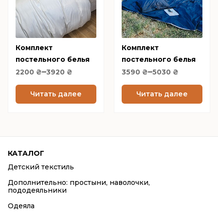
variants.
variants.
The
The
options
options
Комплект
may
Комплект
may
постельного белья
постельного белья
be
be
Price
Price
–
–
из варёного хлопка
тёмно синий Сатин
2200
₴
3920
chosen
₴
3590
₴
5030
chosen
₴
range:
range:
Молочный Milk,
Black Sea
on
on
2200 ₴
3590 ₴
Читать далее
Читать далее
LUXURY Washed
the
the
through
through
product
product
3920 ₴
5030 ₴
page
page
КАТАЛОГ
Детский текстиль
Дополнительно: простыни, наволочки,
пододеяльники
Одеяла