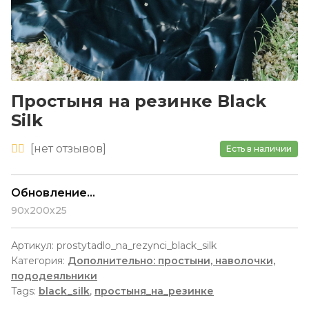
Простыня на резинке Black
Silk
[
нет
отзывов]
Есть в наличии
Обновление...
90х200х25
Артикул:
prostytadlo_na_rezynci_black_silk
Категория:
Дополнительно: простыни, наволочки,
пододеяльники
Tags:
black_silk
,
простыня_на_резинке