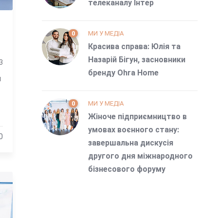
телеканалу Інтер
0
МИ У МЕДІА
Красива справа: Юлія та
Назарій Бігун, засновники
3
бренду Ohra Home
м
0
МИ У МЕДІА
Жіноче підприємництво в
умовах воєнного стану:
0
завершальна дискусія
другого дня міжнародного
бізнесового форуму