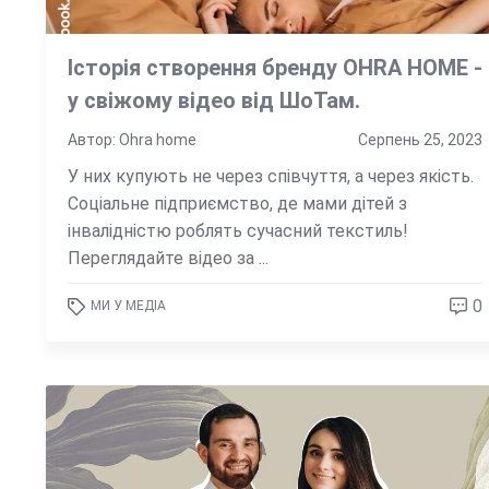
Історія створення бренду OHRA HOME -
у свіжому відео від ШоТам.
Автор: Ohra home
Серпень 25, 2023
У них купують не через співчуття, а через якість.
Соціальне підприємство, де мами дітей з
інвалідністю роблять сучасний текстиль!
Переглядайте відео за ...
0
МИ У МЕДІА