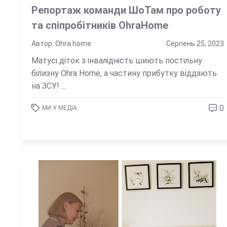
Репортаж команди ШоТам про роботу
та спіпробітників OhraHome
Автор: Ohra home
Серпень 25, 2023
Матусі діток з інвалідність шиють постільну
білизну Ohra Home, а частину прибутку віддають
на ЗСУ! ...
0
МИ У МЕДІА