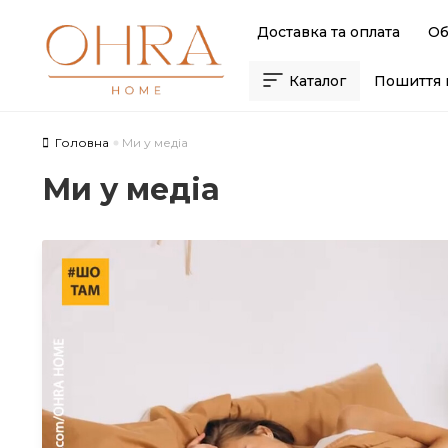
Skip
Skip
Доставка та оплата
Об
to
to
navigation
content
Каталог
Пошиття 
Головна
Ми у медіа
Ми у медіа