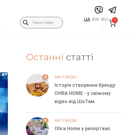
Пошук
UA
EN
RU
0
товарів
5
Останні
статті
0
МИ У МЕДІА
Історія створення бренду
OHRA HOME - у свіжому
відео від ШоТам.
0
МИ У МЕДІА
Ohra Home у репортажі