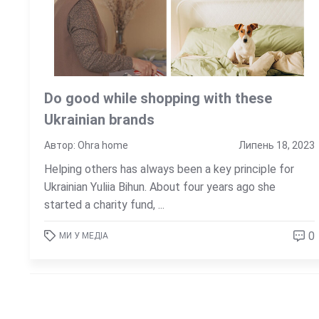
Do good while shopping with these
Ukrainian brands
Автор: Ohra home
Липень 18, 2023
Helping others has always been a key principle for
Ukrainian Yuliia Bihun. About four years ago she
started a charity fund, ...
0
МИ У МЕДІА