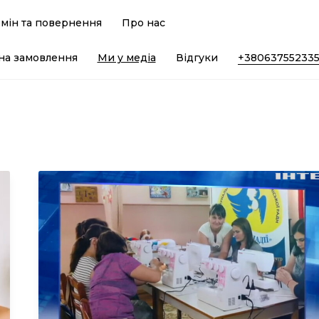
мін та повернення
Про нас
на замовлення
Ми у медіа
Відгуки
+38063755233