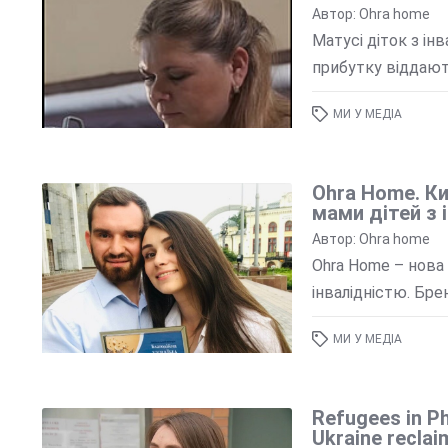
Автор: Ohra home
Матусі діток з ін
прибутку віддають 
МИ У МЕДІА
Ohra Home. Ки
мами дітей з 
Автор: Ohra home
Ohra Home – нова 
інвалідністю. Бре
МИ У МЕДІА
Refugees in Ph
Ukraine reclai