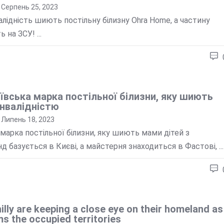
Серпень 25, 2023
валідність шиють постільну білизну Ohra Home, а частину
на ЗСУ! ...
ївська марка постільної білизни, яку шиють
інвалідністю
Липень 18, 2023
марка постільної білизни, яку шиють мами дітей з
нд базується в Києві, а майстерня знаходиться в Фастові, ...
illy are keeping a close eye on their homeland as
ms the occupied territories