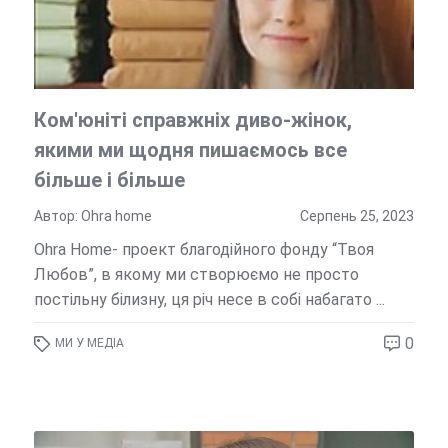
Ком'юніті справжніх диво-жінок,
якими ми щодня пишаємось все
більше і більше
Автор: Ohra home
Серпень 25, 2023
Ohra Home- проект благодійного фонду “Твоя
Любов”, в якому ми створюємо не просто
постільну білизну, ця річ несе в собі набагато ...
0
МИ У МЕДІА