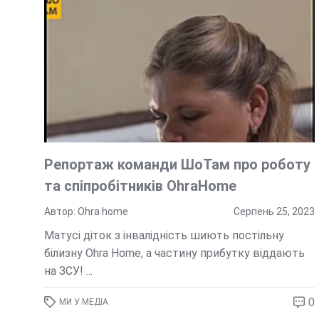
Репортаж команди ШоТам про роботу
та спіпробітників OhraHome
Автор: Ohra home
Серпень 25, 2023
Матусі діток з інвалідність шиють постільну
білизну Ohra Home, а частину прибутку віддають
на ЗСУ! ...
0
МИ У МЕДІА