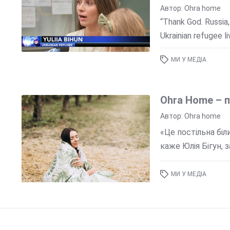
Автор: Ohra home
“Thank God. Russia, 
Ukrainian refugee liv
МИ У МЕДІА
Ohra Home – п
Автор: Ohra home
«Це постільна біл
каже Юлія Бігун, 
МИ У МЕДІА