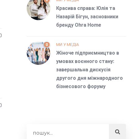
Красива справа: Юлія та
Назарій Бігун, засновники
бренду Ohra Home
0
0
МИ У МЕДІА
Жіноче підприємництво в
умовах воєнного стану:
завершальна дискусія
другого дня міжнародного
бізнесового форуму
0