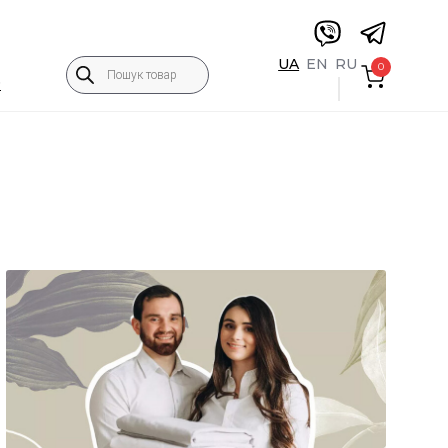
Пошук
UA
EN
RU
0
товарів
5