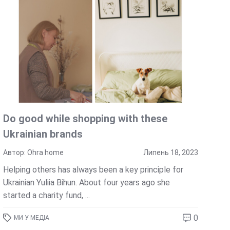
Do good while shopping with these
Ukrainian brands
Автор: Ohra home
Липень 18, 2023
Helping others has always been a key principle for
Ukrainian Yuliia Bihun. About four years ago she
started a charity fund, ...
0
МИ У МЕДІА