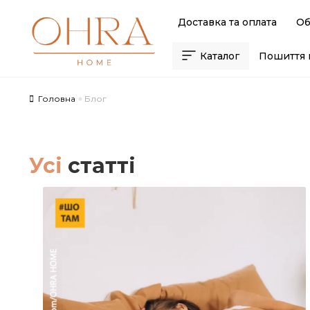
Skip
Skip
Доставка та оплата
Об
to
to
navigation
content
Каталог
Пошиття 
Головна
Блог
Усі
статті