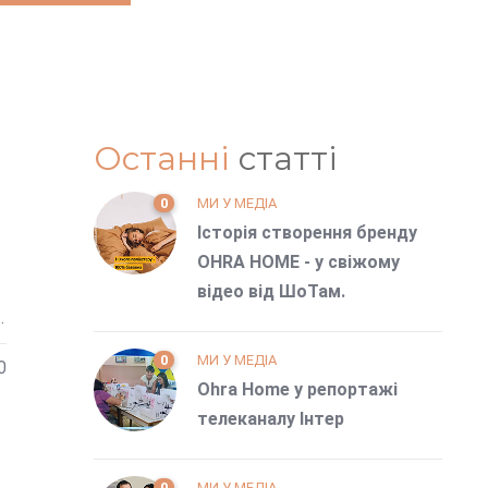
Останні
статті
0
МИ У МЕДІА
Історія створення бренду
OHRA HOME - у свіжому
відео від ШоТам.
.
0
МИ У МЕДІА
0
Ohra Home у репортажі
телеканалу Інтер
0
МИ У МЕДІА