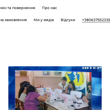
мін та повернення
Про нас
на замовлення
Ми у медіа
Відгуки
+38063755233