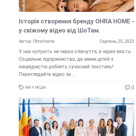
Історія створення бренду OHRA HOME -
у свіжому відео від ШоТам.
Автор: Ohra home
Серпень 25, 2023
У них купують не через співчуття, а через якість.
Соціальне підприємство, де мами дітей з
інвалідністю роблять сучасний текстиль!
Переглядайте відео за ...
0
МИ У МЕДІА