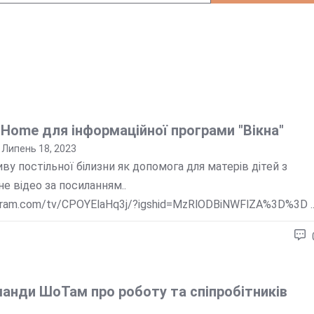
 Home для інформаційної програми "Вікна"
Липень 18, 2023
у постільної білизни як допомога для матерів дітей з
не відео за посиланням..
agram.com/tv/CPOYElaHq3j/?igshid=MzRlODBiNWFlZA%3D%3D ..
анди ШоТам про роботу та спіпробітників