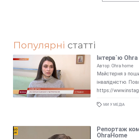
Популярні
статті
Інтерв`ю Ohra
Автор: Ohra home
Майстерня з пошив
інвалідністю. Пов
https://www.inst
МИ У МЕДІА
Репортаж ком
OhraHome