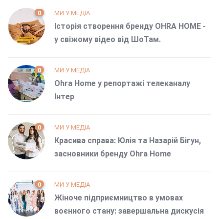
0
МИ У МЕДІА
Історія створення бренду OHRA HOME -
у свіжому відео від ШоТам.
0
МИ У МЕДІА
Ohra Home у репортажі телеканалу
Інтер
0
МИ У МЕДІА
Красива справа: Юлія та Назарій Бігун,
засновники бренду Ohra Home
0
МИ У МЕДІА
Жіноче підприємництво в умовах
воєнного стану: завершальна дискусія