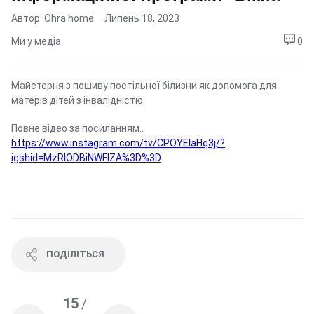
Автор: Ohra home
Липень 18, 2023
Ми у медіа
0
Майстерня з пошиву постільної білизни як допомога для
матерів дітей з інвалідністю.
Повне відео за посиланням..
https://www.instagram.com/tv/CPOYElaHq3j/?
igshid=MzRlODBiNWFlZA%3D%3D
ПОДІЛІТЬСЯ
15
/