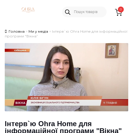
Пошук
Skip
Skip
0
товарів
to
to
navigation
content
Головна
Ми у медіа
Інтерв`ю Ohra Home для інформаційної
програми “Вікна”
Інтерв`ю Ohra Home для
інформаційної програми "Вікна"