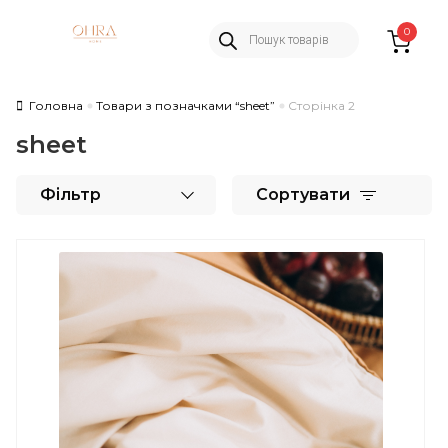
Пошук
Skip
Skip
0
товарів
to
to
navigation
content
Головна
Товари з позначками “sheet”
Сторінка 2
sheet
Фільтр
Сортувати
Цей
товар
має
кілька
варіантів.
Параметри
можна
вибрати