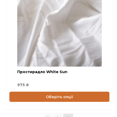
кілька
варіантів.
Параметри
можна
вибрати
на
сторінці
товару
Простирадло White Sun
975
₴
Оберіть опції