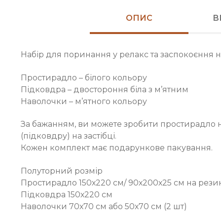
ОПИС
В
Набір для поринання у релакс та заспокоєння н
Простирадло – білого кольору
Підковдра – двостороння біла з м’ятним
Наволочки – м’ятного кольору
За бажанням, ви можете зробити простирадло 
(підковдру) на застібці.
Кожен комплект має подарункове пакування.
Полуторний розмір
Простирадло 150х220 см/ 90х200х25 см на рези
Підковдра 150х220 см
Наволочки 70х70 см або 50х70 см (2 шт)