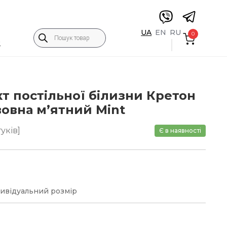
Пошук
UA
EN
RU
0
товарів
5
т постільної білизни Кретон
вовна м’ятний Mint
уків]
Є в наявності
дивідуальний розмір