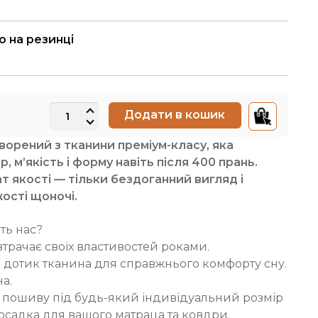
 на резинці
Комплект
Додати в кошик
постільної
творен
ий
з тканини преміум-класу, яка
білизни
р, м’якість і форму навіть після 400 прань.
Кретон
 якості — тільки бездоганний вигляд і
100%
жості щоночі.
бавовна
м'ятний
ть нас?
Mint
втрачає своїх властивостей роками.
кількість
 дотик тканина для справжнього комфорту сну.
а.
 пошиву під будь-який індивідуальний розмір
осадка для вашого матраца та ковдри.