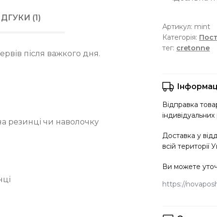
ІДГУКИ (1)
Артикул:
mint
Категорія:
Пост
тег:
cretonne
ервів після важкого дня.
Інформац
Відправка товар
індивідуальних 
на резинці чи наволочку
Доставка у від
всій території У
Ви можете уточ
нці
https://novaposht