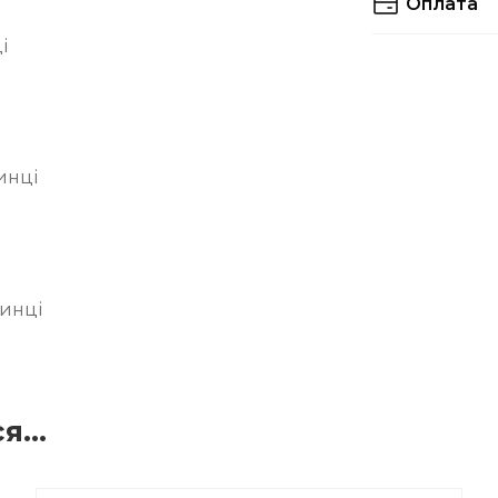
Оплата
Ви можете вибр
і
Оплата готівко
Нової Пошти (пі
Передплата ста
инці
отриманні.
До вартості дос
додаються 20 г
Оплату карткою 
зинці
Privat 24 (Liqpa
ся…