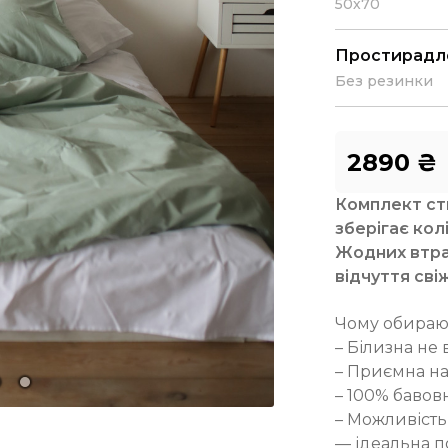
50х70
Простирадло
Без резинки
2890
₴
К
омплект с
зберігає колі
Жодних втрат
відчуття сві
Чому обираю
– Білизна не 
– Приємна на
– 100% бавовн
– Можливість
— ідеальна п