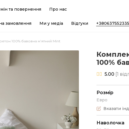
мін та повернення
Про нас
на замовлення
Ми у медіа
Відгуки
+38063755233
ретон 100% бавовна м’ятний Mint
Комплек
100% ба
5.00
[
1
відг
Розмір
Евро
Вказати ін
Наволочка