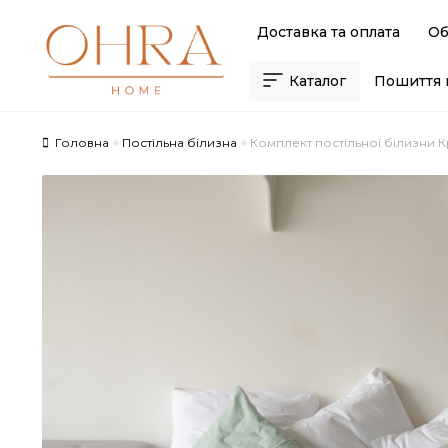
Skip
Skip
Доставка та оплата
Об
to
to
navigation
content
Каталог
Пошиття 
Головна
Постільна білизна
Комплект постільної білизни К