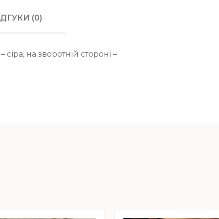
Оплата готівко
ІДГУКИ (0)
Нової Пошти (пі
Передплата ста
сіра, на зворотній стороні –
отриманні.
До вартості дос
додаються 20 г
Оплату карткою 
Privat 24 (Liqpa