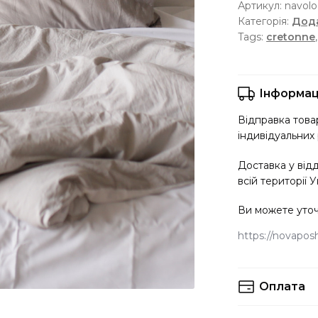
Артикул:
navolo
Категорія:
Дода
Tags:
cretonne
Інформац
Відправка товар
індивідуальних 
Доставка у від
всій території У
Ви можете уточ
https://novaposht
Оплата
Ви можете вибр