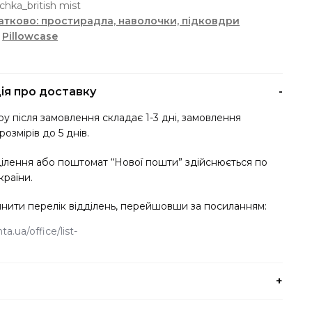
chka_british mist
кількість
тково: простирадла, наволочки, підковдри
,
Pillowcase
ія про доставку
у після замовлення складає 1-3 дні, замовлення
розмірів до 5 днів.
ділення або поштомат “Нової пошти” здійснюється по
країни.
нити перелік відділень, перейшовши за посиланням:
a.ua/office/list
ати будь-який зручний для вас спосіб оплати.