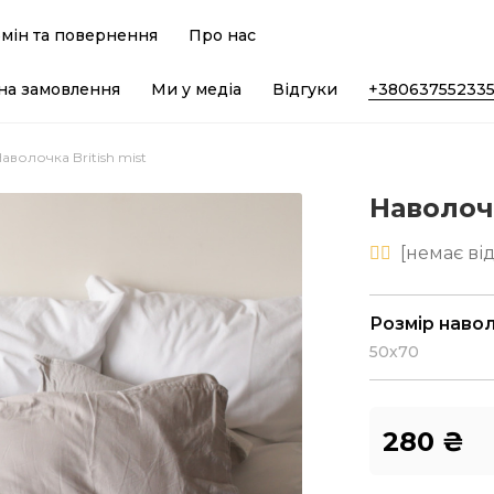
мін та повернення
Про нас
на замовлення
Ми у медіа
Відгуки
+38063755233
аволочка British mist
Наволочк
[
немає
від
Розмір наво
50х70
280
₴