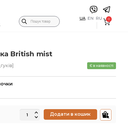
Пошук
UA
EN
RU
0
товарів
5
а British mist
гуків]
Є в наявності
лочки
Наволочка
Додати в кошик
British
mist