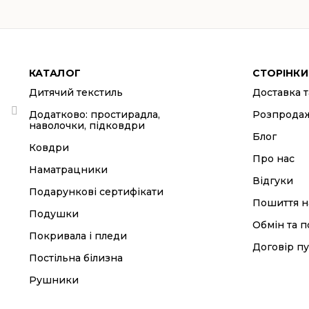
КАТАЛОГ
СТОРІНКИ
Дитячий текстиль
Доставка т
Додатково: простирадла,
Розпрода
наволочки, підковдри
Блог
Ковдри
Про нас
Наматрацники
Відгуки
Подарункові сертифікати
Пошиття н
Подушки
Обмін та 
Покривала і пледи
Договір пу
Постільна білизна
Рушники