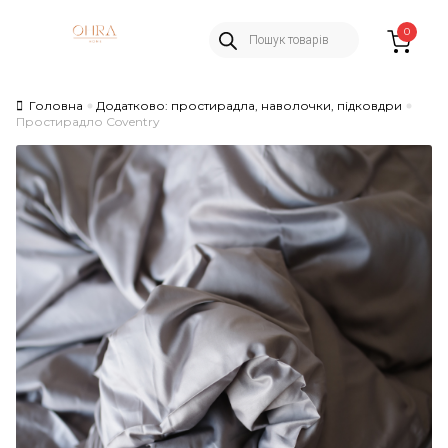
Пошук
Skip
Skip
0
товарів
to
to
navigation
content
Головна
Додатково: простирадла, наволочки, підковдри
Простирадло Coventry