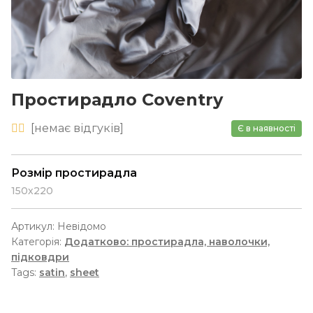
Простирадло Coventry
[
немає
відгуків]
Є в наявності
Розмір простирадла
150х220
Артикул:
Невідомо
Категорія:
Додатково: простирадла, наволочки,
підковдри
Tags:
satin
,
sheet