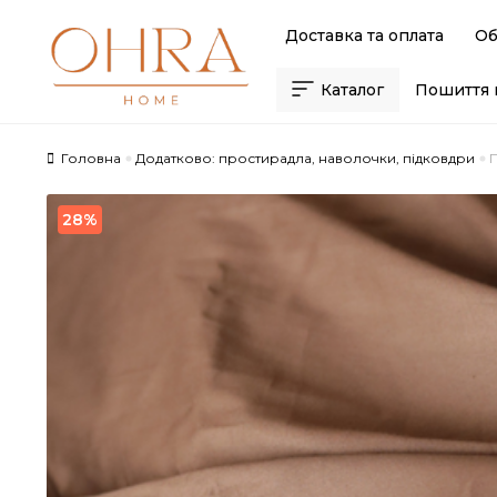
Skip
Skip
Доставка та оплата
Об
to
to
navigation
content
Каталог
Пошиття 
Головна
Додатково: простирадла, наволочки, підковдри
28%