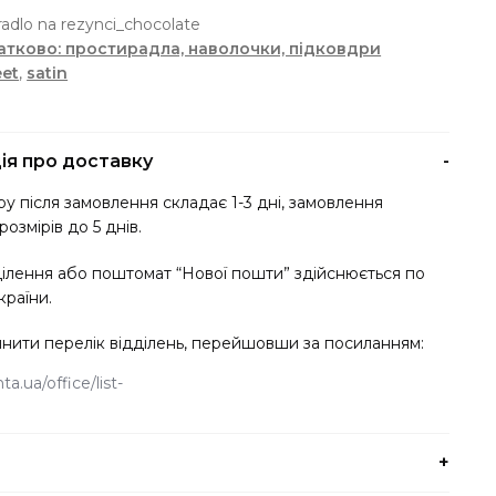
резинці
radlo na rezynci_chocolate
Chocolate
тково: простирадла, наволочки, підковдри
кількість
eet
,
satin
ія про доставку
у після замовлення складає 1-3 дні, замовлення
розмірів до 5 днів.
ділення або поштомат “Нової пошти” здійснюється по
країни.
нити перелік відділень, перейшовши за посиланням:
a.ua/office/list