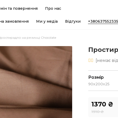
мін та повернення
Про нас
на замовлення
Ми у медіа
Відгуки
+38063755233
Простирадло на резинці Chocolate
Простир
[
немає
від
Розмір
90х200х25
1370
₴
1910
₴
Оригінальн
Поточна