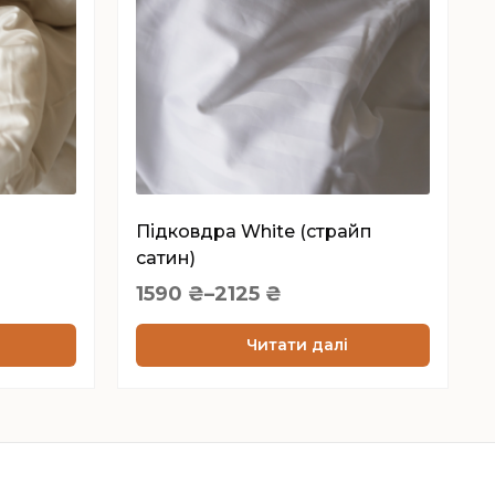
варіантів.
Параметри
можна
вибрати
на
сторінці
товару
Підковдра White (страйп
сатин)
Price
1590
₴
–
2125
₴
range:
1590 ₴
Читати далі
through
2125 ₴