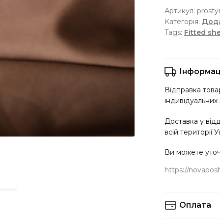
Артикул:
prosty
ціна:
ціна:
Категорія:
Дода
1910 ₴.
1370 ₴.
Tags:
Fitted sh
Інформац
Відправка товар
індивідуальних 
Доставка у від
всій території У
Ви можете уточ
https://novaposht
Оплата