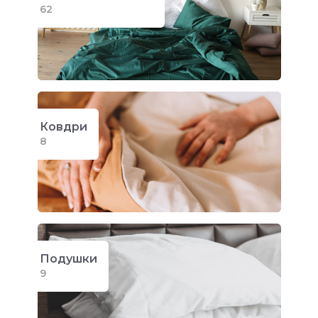
62
Ковдри
8
Подушки
9