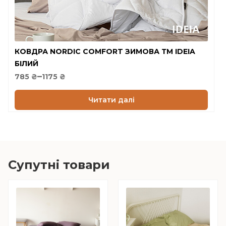
КОВДРА NORDIC COMFORT ЗИМОВА ТМ IDEIA
БІЛИЙ
Price
–
785
₴
1175
₴
range:
785 ₴
Читати далі
through
1175 ₴
Супутні товари
Цей
Цей
товар
товар
має
має