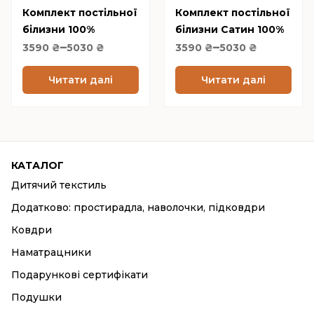
Комплект постільної
вибрати
Комплект постільної
вибрати
білизни 100%
білизни Сатин 100%
на
на
Price
Price
–
–
бавовна бежевий
бавовна золотистий
3590
₴
5030
сторінці
₴
3590
₴
5030
сторінці
₴
range:
range:
Latte
оливковий Honey
товару
товару
3590 ₴
3590 ₴
Читати далі
Читати далі
through
through
5030 ₴
5030 ₴
КАТАЛОГ
Дитячий текстиль
Додатково: простирадла, наволочки, підковдри
Ковдри
Наматрацники
Подарункові сертифікати
Подушки