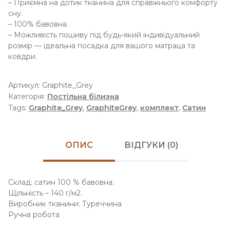
– Приємна на дотик тканина для справжнього комфорту
сну.
– 100% бавовна.
– Можливість пошиву під будь-який індивідуальний
розмір — ідеальна посадка для вашого матраца та
ковдри.
Артикул:
Graphite_Grey
Категорія:
Постільна білизна
Tags:
Graphite_Grey
,
GraphiteGrey
,
комплект
,
Сатин
ОПИС
ВІДГУКИ (0)
Склад: сатин 100 % бавовна.
Щільність – 140 г/м2.
Виробник тканини: Туреччина
Ручна робота