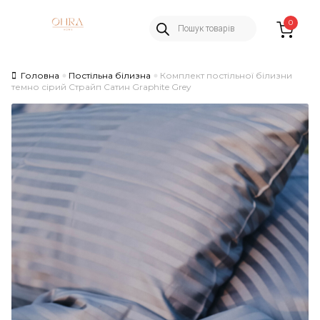
Пошук
Skip
Skip
0
товарів
to
to
navigation
content
Головна
Постільна білизна
Комплект постільної білизни
темно сірий Страйп Сатин Graphite Grey