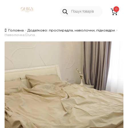
Пошук
Skip
Skip
0
товарів
to
to
navigation
content
Головна
Додатково: простирадла, наволочки, підковдри
Наволочка Duna