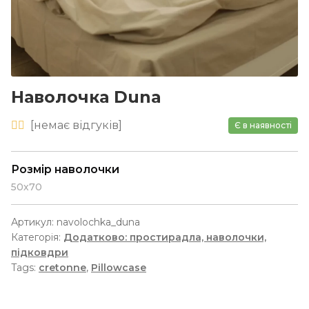
Наволочка Duna
[
немає
відгуків]
Є в наявності
Розмір наволочки
50х70
Артикул:
navolochka_duna
Категорія:
Додатково: простирадла, наволочки,
підковдри
Tags:
cretonne
,
Pillowcase