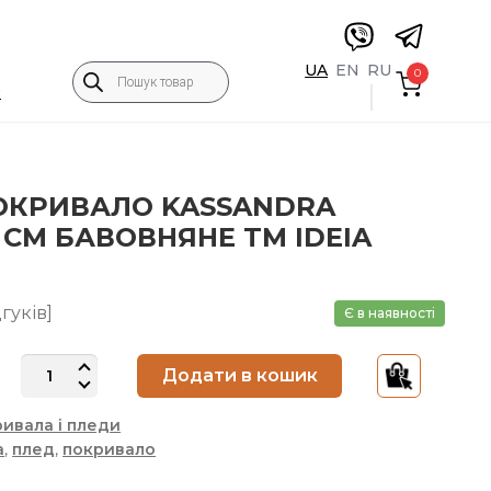
Пошук
UA
EN
RU
0
товарів
5
ОКРИВАЛО KASSANDRA
 СМ БАВОВНЯНЕ TM IDEIA
О
гуків]
Є в наявності
ПЛЕД
Додати в кошик
ПОКРИВАЛО
KASSANDRA
ивала і пледи
200X220
a
,
плед
,
покривало
СМ