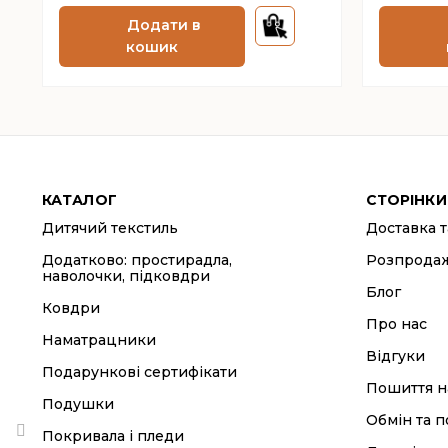
Додати в
кошик
КАТАЛОГ
СТОРІНКИ
Дитячий текстиль
Доставка т
Додатково: простирадла,
Розпрода
наволочки, підковдри
Блог
Ковдри
Про нас
Наматрацники
Відгуки
Подарункові сертифікати
Пошиття н
Подушки
Обмін та 
Покривала і пледи