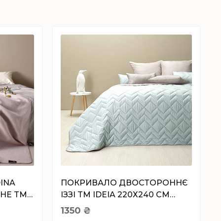
INA
ПОКРИВАЛО ДВОСТОРОННЄ
ЯНЕ TM
ІЗЗІ TM IDEIA 220Х240 СМ
М`ЯТА/СВ.СІРИЙ
1350
₴