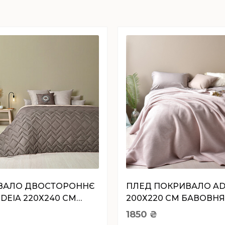
ВАЛО ДВОСТОРОННЄ
ПЛЕД ПОКРИВАЛО AD
 IDEIA 220Х240 СМ
200Х220 СМ БАВОВН
АД/БЕЖ
IDEIA ПУДРА
1850
₴