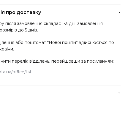
БАВОВНЯНЕ
TM
ія про доставку
IDEIA
у після замовлення складає 1-3 дні, замовлення
КВАДРО
розмірів до 5 днів.
кількість
ділення або поштомат “Нової пошти” здійснюється по
країни.
нити перелік відділень, перейшовши за посиланням:
a.ua/office/list
ати будь-який зручний для вас спосіб оплати.
ю здійснюється при отриманні замовлення у відділенні
сляплата).