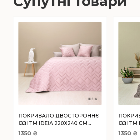
Супутні товари
ПОКРИВАЛО ДВОСТОРОННЄ
ПОКРИ
ІЗЗІ TM IDEIA 220Х240 СМ
ІЗЗІ TM
ПУДРА/СВ.СІРИЙ
ШОКОЛ
1350
₴
1350
₴