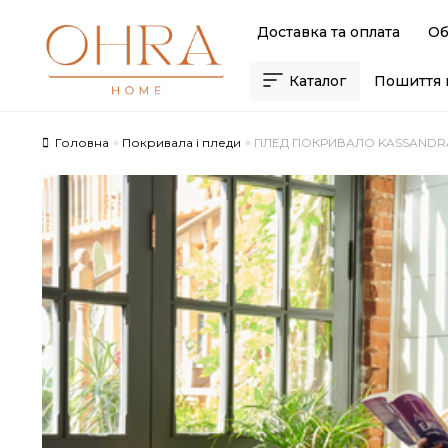
Skip
Skip
Доставка та оплата
Об
to
to
navigation
content
Каталог
Пошиття 
Головна
Покривала і пледи
ПЛЕД ПОКРИВАЛО KASSANDRA