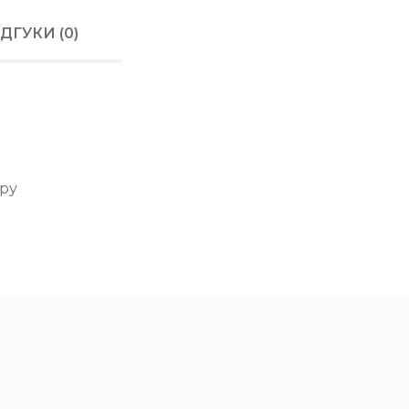
Передплата ста
отриманні.
ІДГУКИ (0)
До вартості дос
додаються 20 г
Оплату карткою 
Privat 24 (Liqpa
еру