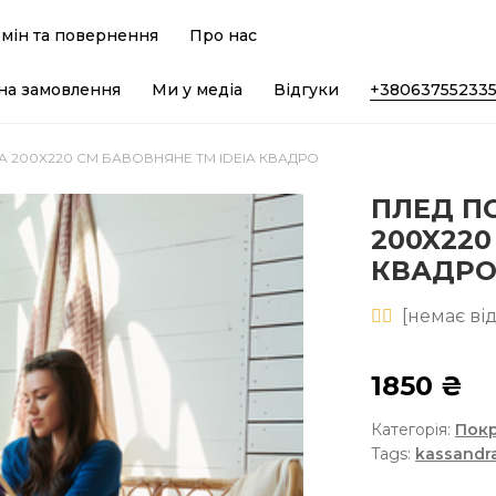
мін та повернення
Про нас
на замовлення
Ми у медіа
Відгуки
+38063755233
 200X220 СМ БАВОВНЯНЕ TM IDEIA КВАДРО
ПЛЕД П
200X220
КВАДР
[
немає
від
1850
₴
Категорія:
Покр
Tags:
kassandr