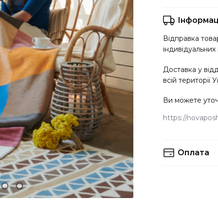
Інформац
Відправка товар
індивідуальних 
Доставка у від
всій території У
Ви можете уточ
https://novaposht
Оплата
Ви можете вибр
Оплата готівко
Нової Пошти (пі