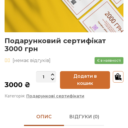
Подарунковий сертифікат
3000 грн
[
немає
відгуків]
Є в наявності
Подарунковий
Додати в
сертифікат
3000
₴
кошик
3000
грн
Категорія:
Подарункові сертифікати
кількість
ОПИС
ВІДГУКИ (0)