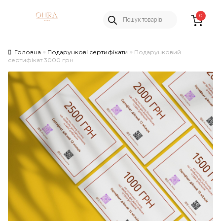
Пошук
Skip
Skip
0
товарів
to
to
navigation
content
Головна
Подарункові сертифікати
Подарунковий
сертифікат 3000 грн