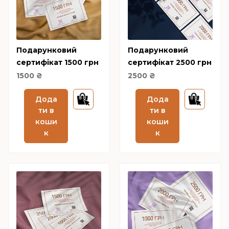
Оплату карткою можна зробити прямо на сайті (Visa /
Mastercard / Privat 24 (Liqpay)/PayPal.
Подарунковий
Подарунковий
сертифікат 1500 грн
сертифікат 2500 грн
1500
₴
2500
₴
Дода
Дода
ти в
ти в
коши
коши
к
к