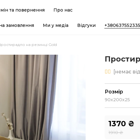
мін та повернення
Про нас
на замовлення
Ми у медіа
Відгуки
+38063755233
Простирадло на резинці Gold
Простир
[
немає
від
Розмір
90х200х25
1370
₴
1910
₴
Оригінальн
Поточна