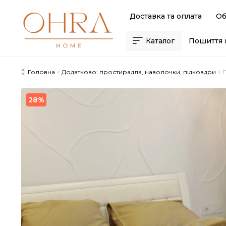
Skip
Skip
Доставка та оплата
Об
to
to
navigation
content
Каталог
Пошиття 
Головна
Додатково: простирадла, наволочки, підковдри
28%