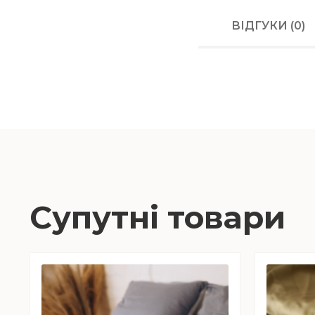
ВІДГУКИ (0)
Супутні товари
Цей
Цей
товар
товар
має
має