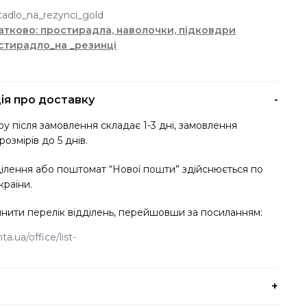
резинці
tadlo_na_rezynci_gold
Gold
тково: простирадла, наволочки, підковдри
кількість
стирадло_на _резинці
ія про доставку
у після замовлення складає 1-3 дні, замовлення
розмірів до 5 днів.
ділення або поштомат “Нової пошти” здійснюється по
країни.
нити перелік відділень, перейшовши за посиланням:
a.ua/office/list