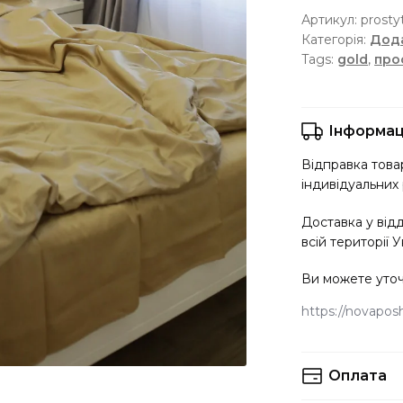
Артикул:
prosty
ціна:
ціна:
Категорія:
Дода
1910 ₴.
1370 ₴.
Tags:
gold
,
про
Інформац
Відправка товар
індивідуальних 
Доставка у від
всій території У
Ви можете уточ
https://novaposht
Оплата